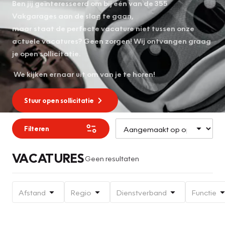
Ben jij geïnteresseerd om bij één van de 355
Vakgarages aan de slag te gaan,
maar staat de perfecte vacature niet tussen onze
actuele vacatures? Geen zorgen! Wij ontvangen graag
je open sollicitatie.
We kijken ernaar uit om van je te horen!
Stuur open sollicitatie
Filteren
VACATURES
Geen resultaten
Afstand
Regio
Dienstverband
Functie