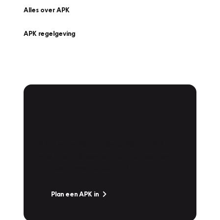
Alles over APK
APK regelgeving
APK Keuring bij
Vakgarage!
Is het weer tijd voor de jaarlijkse APK? Ga
snel naar Vakgarage bij u in de buurt, en ga
zonder zorgen de weg op!
Plan een APK in