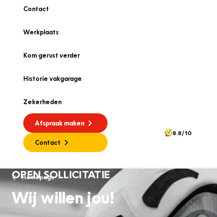
Contact
Werkplaats
Kom gerust verder
Historie vakgarage
Zekerheden
Afspraak maken
8.8/10
Contact
OPEN SOLLICITATIE
Homepage
Wij willen jou!