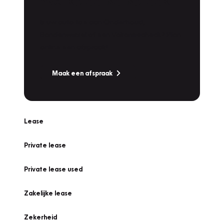
Werkplaatsafspraak
Is uw auto toe aan Onderhoud,
Bandenwissel of een Vakantiecheck? Plan
online een afspraak!
Maak een afspraak
Lease
Private lease
Private lease used
Zakelijke lease
Zekerheid