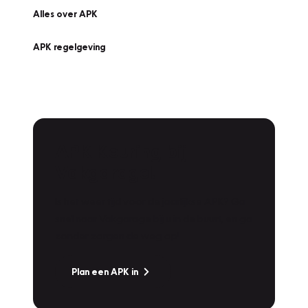
Alles over APK
APK regelgeving
APK Keuring bij
Vakgarage!
Is het weer tijd voor de jaarlijkse APK? Ga
snel naar Vakgarage bij u in de buurt, en ga
zonder zorgen de weg op!
Plan een APK in