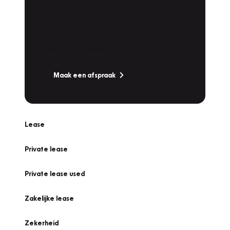
Werkplaatsafspraak
Is uw auto toe aan Onderhoud,
Bandenwissel of een Vakantiecheck? Plan
online een afspraak!
Maak een afspraak
Lease
Private lease
Private lease used
Zakelijke lease
Zekerheid