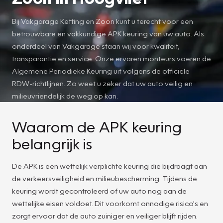
Bij Vakgarage Ketting en Zoon kunt u terecht voor een
betrouwbare en vakkundige APK keuring van uw auto. Als
onderdeel van Vakgarage staan wij voor kwaliteit,
transparantie en service. Onze ervaren monteurs voeren de
Algemene Periodieke Keuring uit volgens de officiële
RDW-richtlijnen. Zo weet u zeker dat uw auto veilig en
milieuvriendelijk de weg op kan.
Waarom de APK keuring
belangrijk is
De APK is een wettelijk verplichte keuring die bijdraagt aan
de verkeersveiligheid en milieubescherming. Tijdens de
keuring wordt gecontroleerd of uw auto nog aan de
wettelijke eisen voldoet. Dit voorkomt onnodige risico's en
zorgt ervoor dat de auto zuiniger en veiliger blijft rijden.