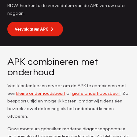
RDW, hier kunt u de vervaldatum van de APK van uw auto
nagaan.
Vervaldatum APK
APK combineren met
onderhoud
Veel klanten kiezen ervoor om de APK te combineren met
een
kleine onderhoudsbeurt
of
grote onderhoudsbeurt
. Zo
bespaart u tijd en mogelijk kosten, omdat wij tijdens één
bezoek zowel de keuring als het onderhoud kunnen
uitvoeren.
Onze monteurs gebruiken moderne diagnoseapparatuur
en originele of hoogwaardige onderdelen. Zo blijft uw auto