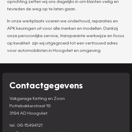
oprichting zetten wij ons dagelijks in om klanten veilig en
tevreden de weg op te laten gaan.
In onze werkplaats voeren we onderhoud, reparaties en
APK keuringen uit voor alle merken en modellen. Dankzij
onze persoonlijke service, transparante werkwijze en focus
op kwaliteit zijn wij uitgegroeid tot een vertrouwd adres
voor automobilisten in Hoogvliet en omgeving.
Contactgegevens
Vakgarage Ketting en Zoon
Pottebakkerstraat 19
3194 AD Hoogvliet
tel.: 06-15494121