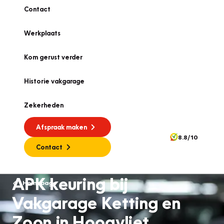
Contact
Werkplaats
Kom gerust verder
Historie vakgarage
Zekerheden
Afspraak maken
8.8/10
Contact
APK keuring bij
Homepage
Vakgarage Ketting en
Zoon in Hoogvliet