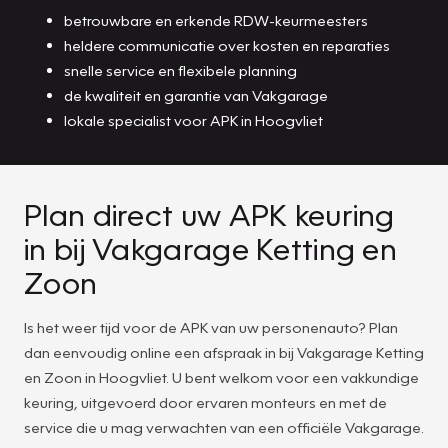
betrouwbare en erkende RDW-keurmeesters
heldere communicatie over kosten en reparaties
snelle service en flexibele planning
de kwaliteit en garantie van Vakgarage
lokale specialist voor APK in Hoogvliet
Plan direct uw APK keuring
in bij Vakgarage Ketting en
Zoon
Is het weer tijd voor de APK van uw personenauto? Plan
dan eenvoudig online een afspraak in bij Vakgarage Ketting
en Zoon in Hoogvliet. U bent welkom voor een vakkundige
keuring, uitgevoerd door ervaren monteurs en met de
service die u mag verwachten van een officiële Vakgarage.