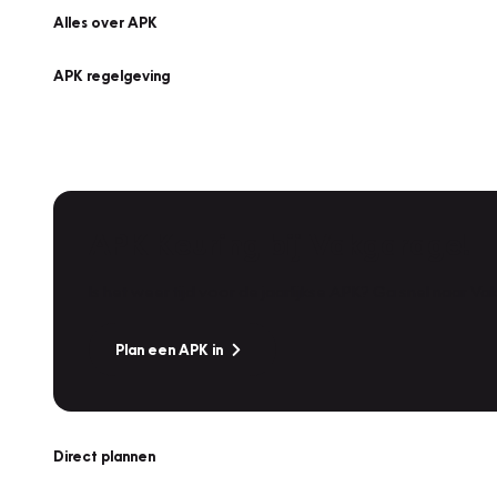
Alles over APK
APK regelgeving
APK Keuring bij Vakgarage!
Is het weer tijd voor de jaarlijkse APK? Ga snel naar V
Plan een APK in
Direct plannen