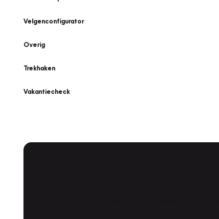
Velgenconfigurator
Overig
Trekhaken
Vakantiecheck
Plan een
Werkplaatsafspraak
Is uw auto toe aan Onderhoud, Bandenwissel of een Va