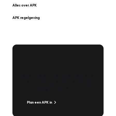
Alles over APK
APK regelgeving
APK Keuring bij
Vakgarage!
Is het weer tijd voor de jaarlijkse APK? Ga
snel naar Vakgarage bij u in de buurt, en ga
zonder zorgen de weg op!
Plan een APK in