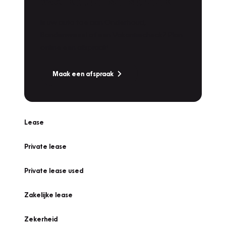
Werkplaatsafspraak
Is uw auto toe aan Onderhoud,
Bandenwissel of een Vakantiecheck? Plan
online een afspraak!
Maak een afspraak
Lease
Private lease
Private lease used
Zakelijke lease
Zekerheid